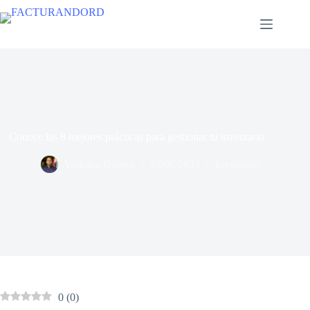
Conoce las 8 mejores prácticas para gestionar tu inventario
Yodeimi Gómez
25/08/2024
Inventario
0
(
0
)