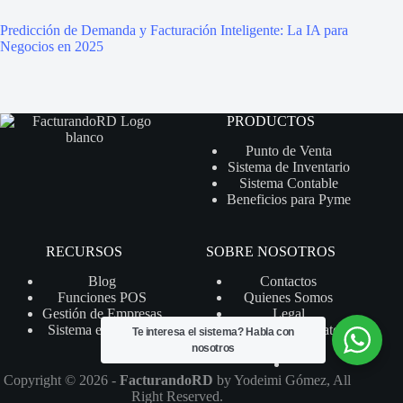
Predicción de Demanda y Facturación Inteligente: La IA para
Negocios en 2025
PRODUCTOS
Punto de Venta
Sistema de Inventario
Sistema Contable
Beneficios para Pyme
RECURSOS
SOBRE NOSOTROS
Blog
Contactos
Funciones POS
Quienes Somos
Gestión de Empresas
Legal
Sistema en la Nube
Protección de Datos
Te interesa el sistema?
Habla con
nosotros
Copyright © 2026 -
FacturandoRD
by
Yodeimi Gómez
, All
Right Reserved.