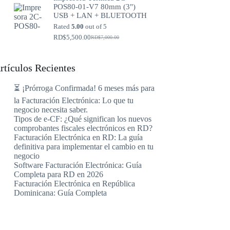
POS80-01-V7 80mm (3")
RD$2,500.00.
RD$2,200.00.
USB + LAN + BLUETOOTH
Rated
5.00
out of 5
RD$
5,500.00
RD$
7,000.00
Original
Current
price
price
was:
is:
RD$7,000.00.
RD$5,500.00.
rtículos Recientes
⏳ ¡Prórroga Confirmada! 6 meses más para
la Facturación Electrónica: Lo que tu
negocio necesita saber.
Tipos de e-CF: ¿Qué significan los nuevos
comprobantes fiscales electrónicos en RD?
Facturación Electrónica en RD: La guía
definitiva para implementar el cambio en tu
negocio
Software Facturación Electrónica: Guía
Completa para RD en 2026
Facturación Electrónica en República
Dominicana: Guía Completa