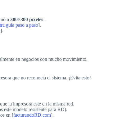
año a
300×300 píxeles
.
tra guía paso a paso
].
e
].
cialmente en negocios con mucho movimiento.
sora que no reconocía el sistema. ¡Evita esto!
e que la impresora esté en la misma red.
os este modelo resistente para RD).
os en [
facturandoRD.com
].