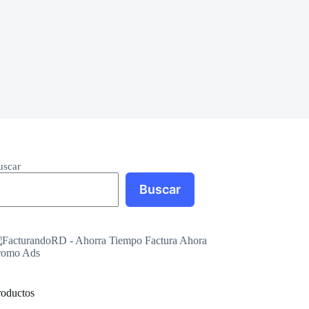
uscar
Buscar
roductos