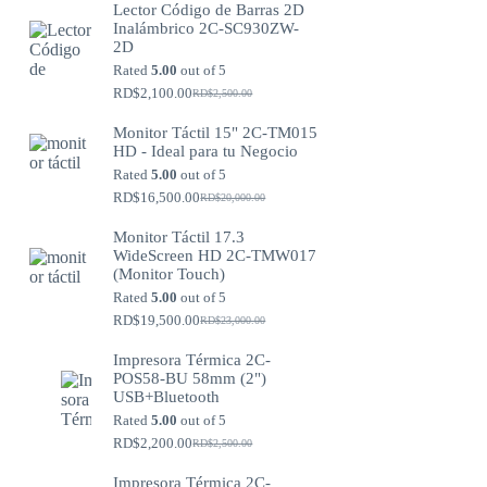
Lector Código de Barras 2D
Inalámbrico 2C-SC930ZW-
2D
Rated
5.00
out of 5
RD$
2,100.00
RD$
2,500.00
Original
Current
price
price
Monitor Táctil 15" 2C-TM015
was:
is:
HD - Ideal para tu Negocio
RD$2,500.00.
RD$2,100.00.
Rated
5.00
out of 5
RD$
16,500.00
RD$
20,000.00
Original
Current
price
price
Monitor Táctil 17.3
was:
is:
WideScreen HD 2C-TMW017
RD$20,000.00.
RD$16,500.00.
(Monitor Touch)
Rated
5.00
out of 5
RD$
19,500.00
RD$
23,000.00
Original
Current
price
price
Impresora Térmica 2C-
was:
is:
POS58-BU 58mm (2")
RD$23,000.00.
RD$19,500.00.
USB+Bluetooth
Rated
5.00
out of 5
RD$
2,200.00
RD$
2,500.00
Original
Current
price
price
Impresora Térmica 2C-
was:
is: