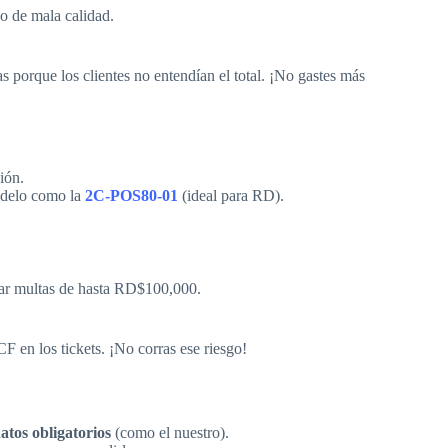
 o de mala calidad.
 porque los clientes no entendían el total. ¡No gastes más
ión.
modelo como la
2C-POS80-01
(ideal para RD).
rar multas de hasta RD$100,000.
F en los tickets. ¡No corras ese riesgo!
atos obligatorios
(como el nuestro).