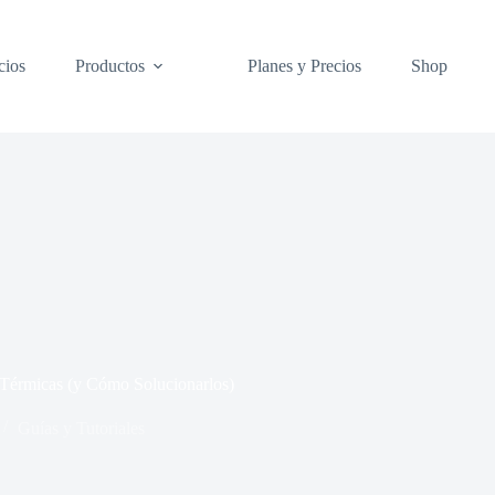
cios
Productos
Planes y Precios
Shop
 Térmicas (y Cómo Solucionarlos)
Guías y Tutoriales