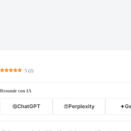
5
(
2
)
Resumir con IA
ChatGPT
Perplexity
Ge