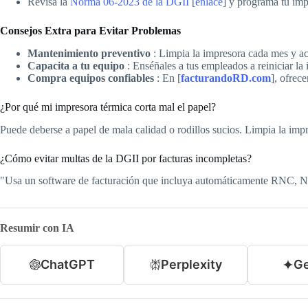
Revisa la
Norma 06-2023 de la DGII
[
enlace
] y programa tu imp
Consejos Extra para Evitar Problemas
Mantenimiento preventivo
: Limpia la impresora cada mes y ac
Capacita a tu equipo
: Enséñales a tus empleados a reiniciar la
Compra equipos confiables
: En [
facturandoRD.com
], ofrec
¿Por qué mi impresora térmica corta mal el papel?
Puede deberse a papel de mala calidad o rodillos sucios. Limpia la i
¿Cómo evitar multas de la DGII por facturas incompletas?
"Usa un software de facturación que incluya automáticamente RNC, NC
Resumir con IA
ChatGPT
Perplexity
Ge