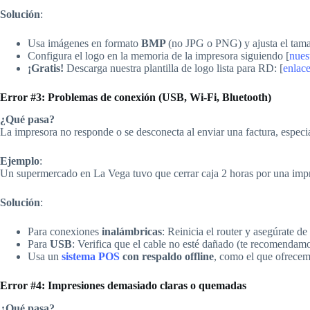
Solución
:
Usa imágenes en formato
BMP
(no JPG o PNG) y ajusta el tam
Configura el logo en la memoria de la impresora siguiendo [
nues
¡Gratis!
Descarga nuestra plantilla de logo lista para RD: [
enlac
Error #3: Problemas de conexión (USB, Wi-Fi, Bluetooth)
¿Qué pasa?
La impresora no responde o se desconecta al enviar una factura, espe
Ejemplo
:
Un supermercado en La Vega tuvo que cerrar caja 2 horas por una impre
Solución
:
Para conexiones
inalámbricas
: Reinicia el router y asegúrate d
Para
USB
: Verifica que el cable no esté dañado (te recomendam
Usa un
sistema POS
con respaldo offline
, como el que ofrecem
Error #4: Impresiones demasiado claras o quemadas
¿Qué pasa?