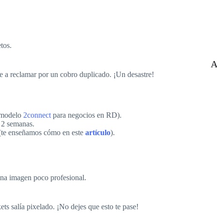
tos.
A
te a reclamar por un cobro duplicado. ¡Un desastre!
 modelo
2connect
para negocios en RD).
a 2 semanas.
(te enseñamos cómo en este
artículo
).
una imagen poco profesional.
ts salía pixelado. ¡No dejes que esto te pase!