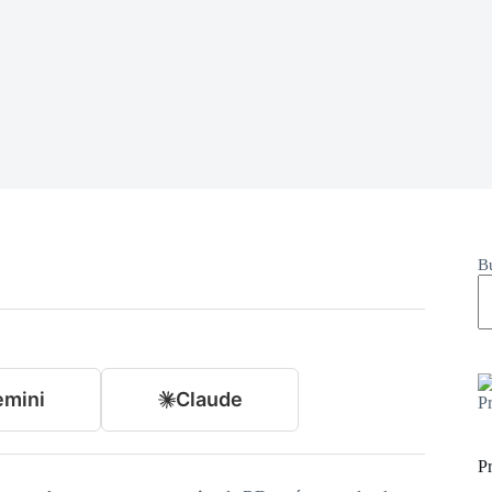
B
mini
Claude
P