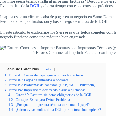
¿Tu
impresora térmica falla al imprimir facturas
? Descubre los
erro
Evita multas de la
DGII
y ahorra tiempo con estos consejos prácticos.
Imagina esto: un cliente acaba de pagar en tu negocio en Santo Doming
Pérdida de tiempo, frustración y hasta riesgo de multas de la DGII.
En este artículo, te explicamos los
5 errores que todos cometen con l
negocio funcione como una máquina bien engrasada.
5 Errores Comunes al Imprimir Facturas con Impre
Tabla de Cotenidos
ocultar
1.
Error #1: Cortes de papel que arruinan las facturas
2.
Error #2: Logos desalineados o borrosos
3.
Error #3: Problemas de conexión (USB, Wi-Fi, Bluetooth)
4.
Error #4: Impresiones demasiado claras o quemadas
4.1.
Error #5: Facturas sin datos obligatorios de la DGII
4.2.
Consejos Extra para Evitar Problemas
4.3.
¿Por qué mi impresora térmica corta mal el papel?
4.4.
¿Cómo evitar multas de la DGII por facturas incompletas?