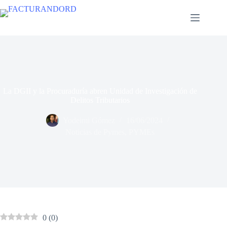
La DGII y la Procuraduría abren Unidad de Investigación de
Delitos Tributarios
Yodeimi Gómez
16/06/2024
Noticias de Pymes
,
PYMEs
0
(
0
)