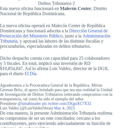
Delitos Tributarios 2
Esta nueva oficina funcionará en
Malecón Center
, Distrito
Nacional de República Dominicana.
La nueva oficina operará en Malecón Center de República
Dominicana y funcionará adscrita a la
Dirección General de
Persecución del Ministerio Público
, junto a la
Administración
Tributaria
, y apoyará las labores de las distintas fiscalías y
procuradurías, especializadas en delitos tributarios.
Dicho despacho cuenta con capacidad para 25 colaboradores
y 5 fiscales. En total, implicó una inversión de RD
$10,854,847. Así lo afirma Luis Valdez, director de la DGII,
para el diario
El Día
.
Agradecemos a la Procuradora General de la República, Mirian
German Brito, el apoyo brindado para que sea una realidad la Unidad
de Investigación de Delitos Tributarios reiterando compromiso con la
transparencia, tal como ha sido el ejemplo del señor
Presidente
@luisabinader
pic.twitter.com/ZKguXC7X32
Luis Valdez (@LuisValdezVeras)
May 4, 2023
De esta manera, la presente Administración Tributaria reafirma
su compromiso de ser un ente conciliador, cercano a los
contribuyentes, pero ejerciendo adecuadamente su función de