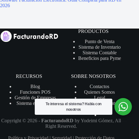
2026
PRODUCTOS
Punto de Venta
Sistema de Inventario
Sistema Contable
Beneficios para Pyme
RECURSOS
SOBRE NOSOTROS
Blog
Contactos
Funciones POS
Quienes Somos
Gestión de Empresas
Legal
Sistema en la Nube
Protección de Datos
Te interesa el sistema?
Habla con
nosotros
Copyright © 2026 -
FacturandoRD
by
Yodeimi Gómez
, All
Right Reserved.
Política y Privacidad
|
Seguridad
|
Protección de Datos