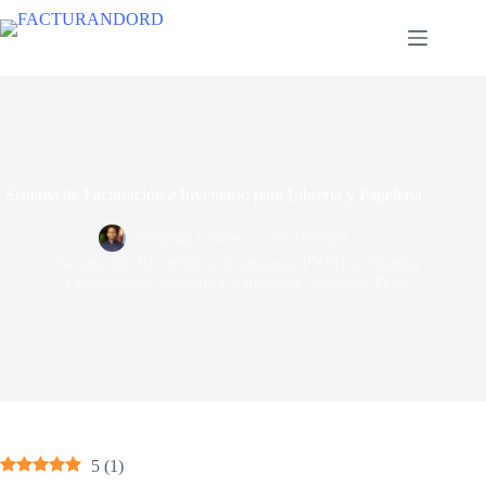
Sistema de Facturación e Inventario para Librería y Papelería
Yodeimi Gómez
18/10/2024
Facturación Electrónica
,
Inventario
,
PYMEs
,
Sistema
Contabilidad
,
Sistema Facturacion
,
Software POS
5
(
1
)