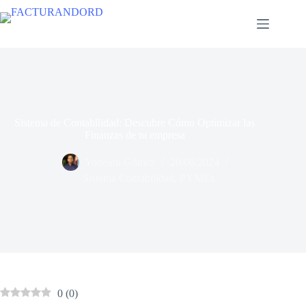
Sistema de Contabilidad: Descubre Cómo Optimizar las
Finanzas de tu empresa
Yodeimi Gómez
20/06/2024
Sistema Contabilidad
,
PYMEs
0
(
0
)