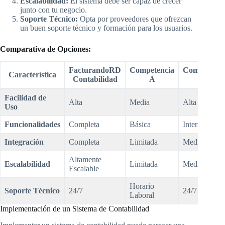
Escalabilidad:
El sistema debe ser capaz de crecer
junto con tu negocio.
Soporte Técnico:
Opta por proveedores que ofrezcan
un buen soporte técnico y formación para los usuarios.
Comparativa de Opciones:
FacturandoRD
Competencia
Competenci
Característica
Contabilidad
A
B
Facilidad de
Alta
Media
Alta
Uso
Funcionalidades
Completa
Básica
Intermedia
Integración
Completa
Limitada
Media
Altamente
Escalabilidad
Limitada
Media
Escalable
Horario
Soporte Técnico
24/7
24/7
Laboral
Implementación de un Sistema de Contabilidad